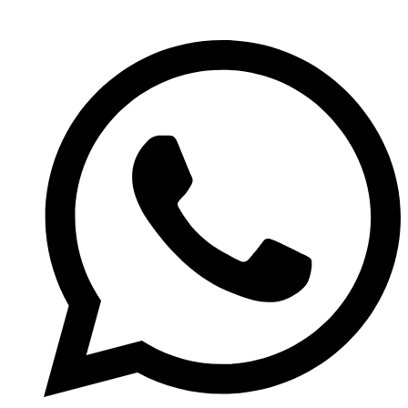
Ir
al
contenido