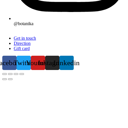
@botanika
Get in touch
Direction
Gift card
acebook
Twitter
Youtube
Instagram
Linkedin