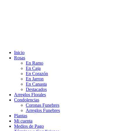
Inicio
Rosas
En Ramo
En Caja
En Corazón
En Jarron
En Canasta
Destacados
Arreglos Florales
Condolencias
Coronas Funebres
Arreglos Funebres
Plantas
Mi cuenta
Medios de Pago