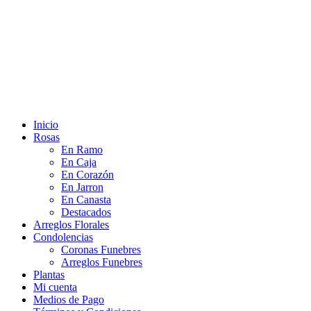
Inicio
Rosas
En Ramo
En Caja
En Corazón
En Jarron
En Canasta
Destacados
Arreglos Florales
Condolencias
Coronas Funebres
Arreglos Funebres
Plantas
Mi cuenta
Medios de Pago