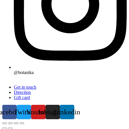
@botanika
Get in touch
Direction
Gift card
acebook
Twitter
Youtube
Instagram
Linkedin